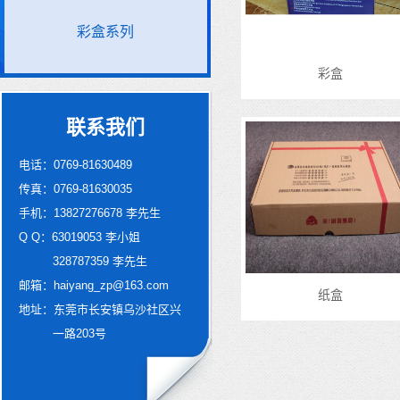
彩盒系列
彩盒
联系我们
电话：0769-81630489
传真：0769-81630035
手机：13827276678 李先生
Q Q：63019053 李小姐
328787359 李先生
邮箱：haiyang_zp@163.com
纸盒
地址：东莞市长安镇乌沙社区兴
一路203号