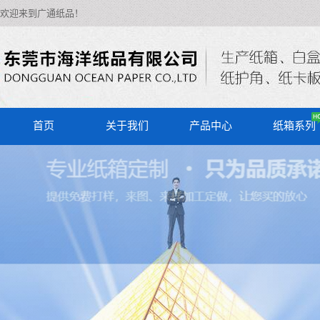
欢迎来到广通纸品！
首页
关于我们
产品中心
纸箱系列